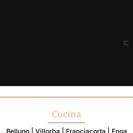
Cucina
Belluno | Villorba | Franciacorta | Enna