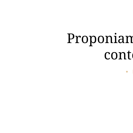
Proponiam
cont