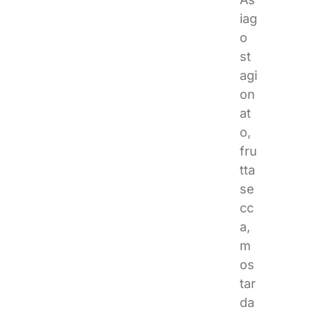
iag
o
st
agi
on
at
o,
fru
tta
se
cc
a,
m
os
tar
da