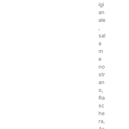
igi
an
ale
,
sal
a
m
e
no
str
an
o,
Ra
sc
he
ra,
As