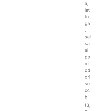
a,
lat
tu
ga
,
sal
sa
ai
po
m
od
ori
se
cc
hi
(3,