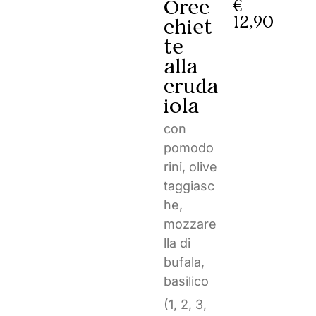
Orec
€
12,90
chiet
te
alla
cruda
iola
con
pomodo
rini, olive
taggiasc
he,
mozzare
lla di
bufala,
basilico
(1, 2, 3,