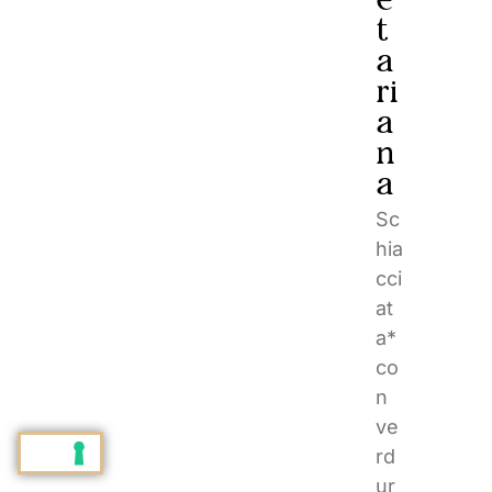
t
a
ri
a
n
a
Sc
hia
cci
at
a*
co
n
ve
rd
ur