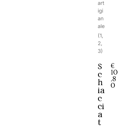
art
igi
an
ale
(1,
2,
3)
S
€
10
c
,8
h
0
ia
c
ci
a
t