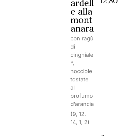
12,80
ardell
e alla
mont
anara
con ragù
di
cinghiale
*,
nocciole
tostate
al
profumo
d’arancia
(9, 12,
14, 1, 2)