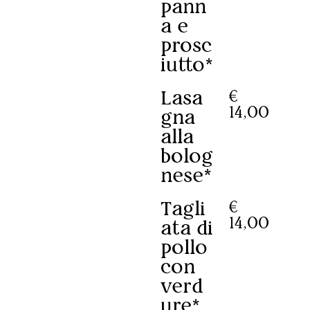
pann
a e
prosc
iutto*
Lasa
€
14,00
gna
alla
bolog
nese*
Tagli
€
14,00
ata di
pollo
con
verd
ure*