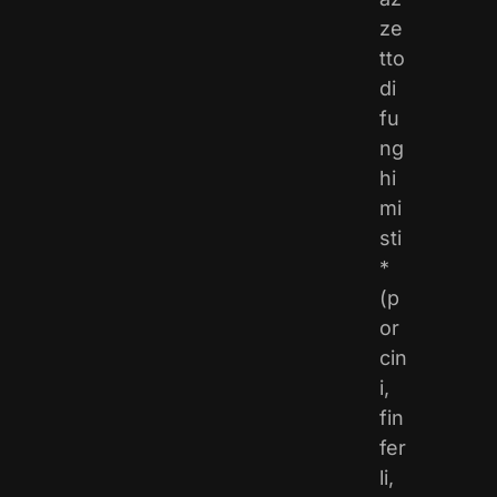
ze
tto
di
fu
ng
hi
mi
sti
*
(p
or
cin
i,
fin
fer
li,