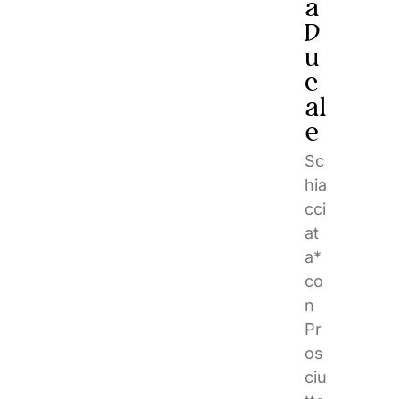
a
D
u
c
al
e
Sc
hia
cci
at
a*
co
n
Pr
os
ciu