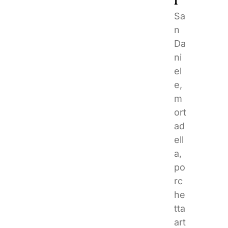
Sa
n
Da
ni
el
e,
m
ort
ad
ell
a,
po
rc
he
tta
art