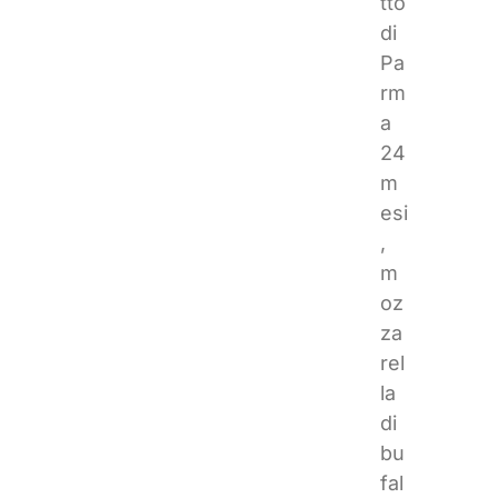
tto
di
Pa
rm
a
24
m
esi
,
m
oz
za
rel
la
di
bu
fal