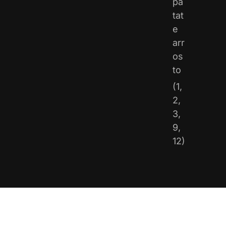
pa
tat
e
arr
os
to
(1,
2,
3,
9,
12)