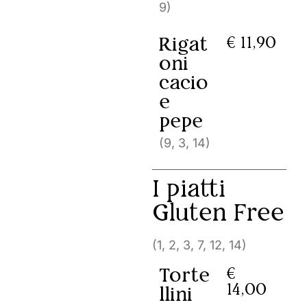
9)
Rigat
€ 11,90
oni
cacio
e
pepe
(9, 3, 14)
I piatti
Gluten Free
(1, 2, 3, 7, 12, 14)
Torte
€
14,00
llini